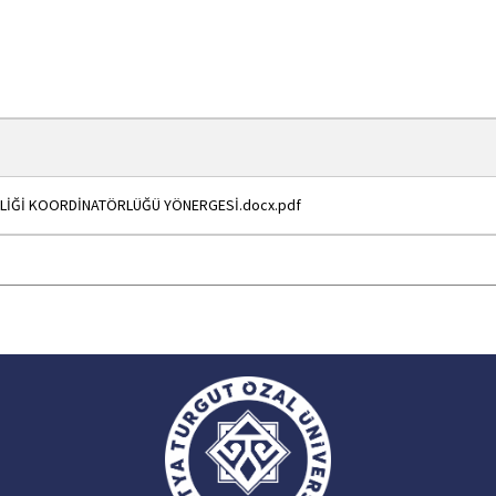
VENLİĞİ KOORDİNATÖRLÜĞÜ YÖNERGESİ.docx.pdf