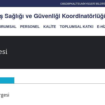
OBS
DBP
KALİTE
UNİKYS
GERİ BİLDİ
İş Sağlığı ve Güvenliği Koordinatörlüğ
URUMSAL
PERSONEL
KALİTE
TOPLUMSAL KATKI
E-H
esi
rgesi