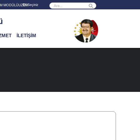
Powered by
RİM MODÜLÜ
UZEM
ü
İZMET
İLETİŞİM