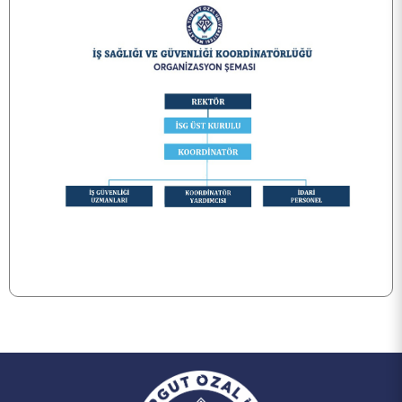
PERSONEL
KALİTE
TOPLUMSAL KATKI
E-HİZMET
İLETİŞİM