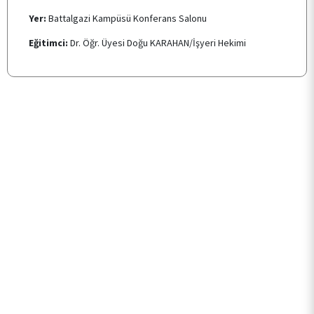
E-HİZMET
Yer:
Battalgazi Kampüsü Konferans Salonu
Eğitimci:
Dr. Öğr. Üyesi Doğu KARAHAN/İşyeri Hekimi
İLETİŞİM