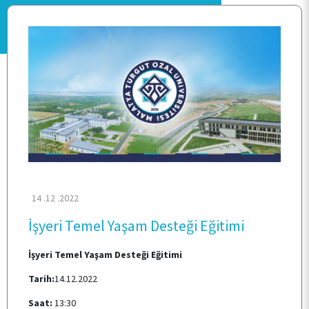
ANASAYFA
KURUMSAL
PERSONEL
14 .12 .2022
KALİTE
İşyeri Temel Yaşam Desteği Eğitimi
İşyeri Temel Yaşam Desteği Eğitimi
TOPLUMSAL KATKI
Tarih:
14.12.2022
Saat:
13:30