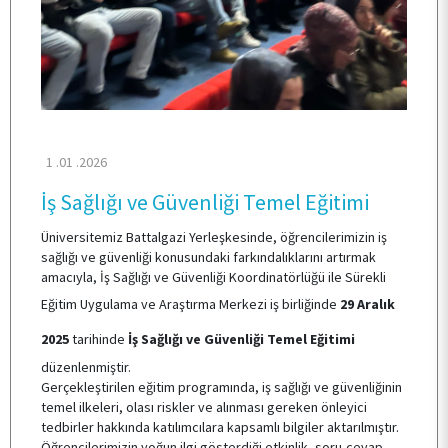
TOPLUMSAL KATKI
E-HİZMET
1 .01 .2026
İLETİŞİM
İş Sağlığı ve Güvenliği Temel Eğitimi
Üniversitemiz Battalgazi Yerleşkesinde, öğrencilerimizin iş
sağlığı ve güvenliği konusundaki farkındalıklarını artırmak
amacıyla, İş Sağlığı ve Güvenliği Koordinatörlüğü ile Sürekli
Eğitim Uygulama ve Araştırma Merkezi iş birliğinde
29 Aralık
2025
tarihinde
İş Sağlığı ve Güvenliği Temel Eğitimi
düzenlenmiştir.
Gerçekleştirilen eğitim programında, iş sağlığı ve güvenliğinin
temel ilkeleri, olası riskler ve alınması gereken önleyici
tedbirler hakkında katılımcılara kapsamlı bilgiler aktarılmıştır.
Öğrencilerimizin yoğun ilgi gösterdiği etkinlik, soru-cevap