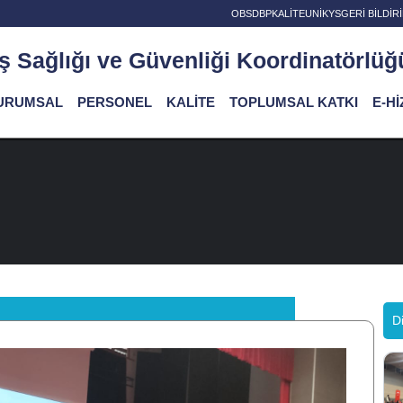
OBS
DBP
KALİTE
UNİKYS
GERİ BİLDİ
İş Sağlığı ve Güvenliği Koordinatörlüğ
URUMSAL
PERSONEL
KALİTE
TOPLUMSAL KATKI
E-H
Di