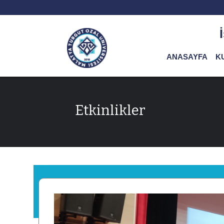
ANASAYFA
K
Etkinlikler