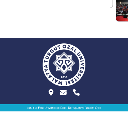
2024 © Fırat Üniversitesi
Dijital Dönüşüm ve Yazılım Ofisi