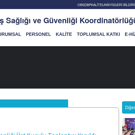
OBS
DBP
KALİTE
UNİKYS
GERİ BİLDİ
İş Sağlığı ve Güvenliği Koordinatörlüğ
URUMSAL
PERSONEL
KALİTE
TOPLUMSAL KATKI
E-H
Diğe