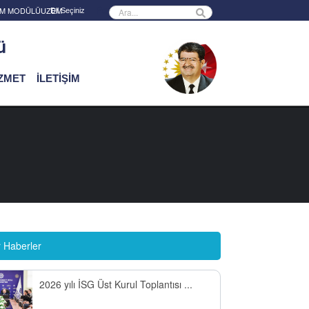
Powered by
RİM MODÜLÜ
UZEM
ü
İZMET
İLETİŞİM
r Haberler
2026 yılı İSG Üst Kurul Toplantısı ...