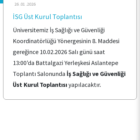
KURUMSAL
26 .01 .2026
İSG Üst Kurul Toplantısı
PERSONEL
Üniversitemiz İş Sağlığı ve Güvenliği
Koordinatörlüğü Yönergesinin 8. Maddesi
KALİTE
gereğince 10.02.2026 Salı günü saat
13:00'da Battalgazi Yerleşkesi Aslantepe
TOPLUMSAL KATKI
Toplantı Salonunda
İş Sağlığı ve Güvenliği
Üst Kurul Toplantısı
yapılacaktır.
E-HİZMET
İLETİŞİM